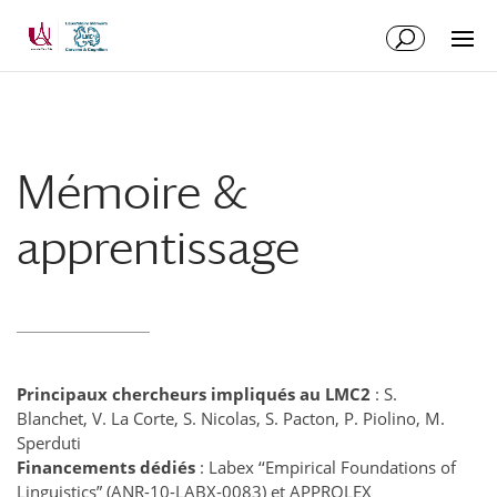
Aller
Aller
au
à
contenu
la
principal
navigation
Mémoire &
apprentissage
Principaux chercheurs impliqués au LMC2
: S.
Blanchet, V. La Corte, S. Nicolas, S. Pacton, P. Piolino, M.
Sperduti
Financements dédiés
: Labex ‘‘Empirical Foundations of
Linguistics” (ANR-10-LABX-0083) et APPROLEX