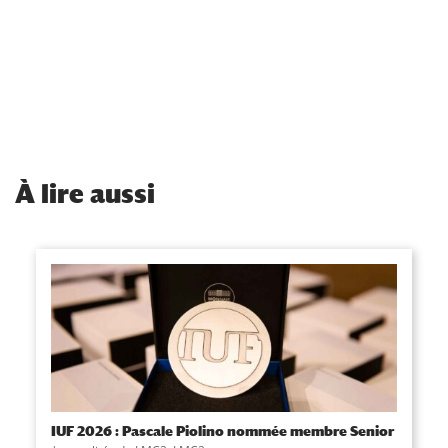
À
lire aussi
IUF 2026 : Pascale Piolino nommée membre Senior