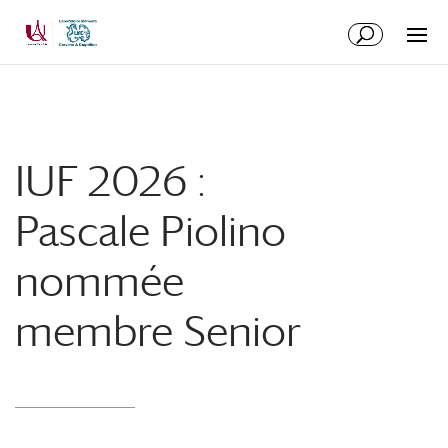
Aller
Aller
au
à
contenu
la
principal
navigation
IUF 2026 :
Pascale Piolino
nommée
membre Senior