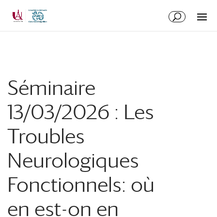
Aller
Aller
au
à
contenu
la
principal
navigation
Séminaire
13/03/2026 : Les
Troubles
Neurologiques
Fonctionnels: où
en est-on en