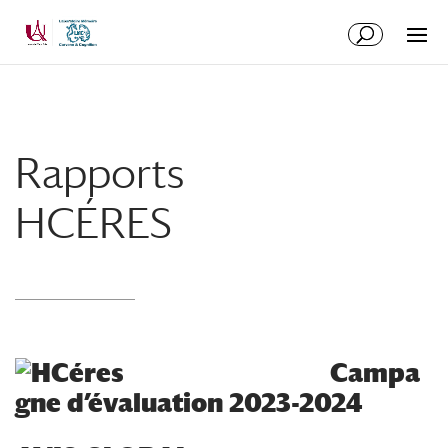
Aller
Aller
au
à
contenu
la
principal
navigation
Rapports
HCÉRES
Campa
gne d’évaluation 2023-2024