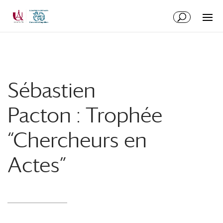
Aller
Aller
au
à
contenu
la
principal
navigation
Sébastien
Pacton : Trophée
“Chercheurs en
Actes”