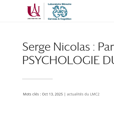
Aller
Aller
au
à
contenu
la
principal
navigation
Serge Nicolas : Pa
PSYCHOLOGIE D
Oct 13, 2025
|
actualités du LMC2