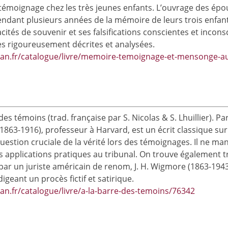
témoignage chez les très jeunes enfants. L’ouvrage des ép
ndant plusieurs années de la mémoire de leurs trois enfants 
pacités de souvenir et ses falsifications conscientes et inc
es rigoureusement décrites et analysées.
tan.fr/catalogue/livre/memoire-temoignage-et-mensonge-au
 témoins (trad. française par S. Nicolas & S. Lhuillier). Par
1863-1916), professeur à Harvard, est un écrit classique sur
uestion cruciale de la vérité lors des témoignages. Il ne man
s applications pratiques au tribunal. On trouve également tr
r un juriste américain de renom, J. H. Wigmore (1863-1943), d
igeant un procès fictif et satirique.
an.fr/catalogue/livre/a-la-barre-des-temoins/76342