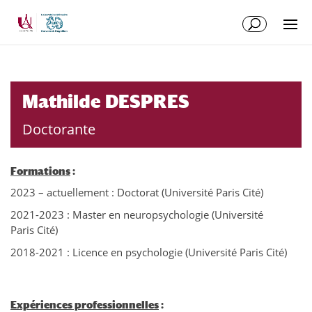
Aller
Aller
au
à
contenu
la
principal
navigation
Mathilde DESPRES
Doctorante
Formations
:
2023 – actuellement : Doctorat (Université Paris Cité)
2021-2023 : Master en neuropsychologie (Université
Paris Cité)
2018-2021 : Licence en psychologie (Université Paris Cité)
Expériences professionnelles
: