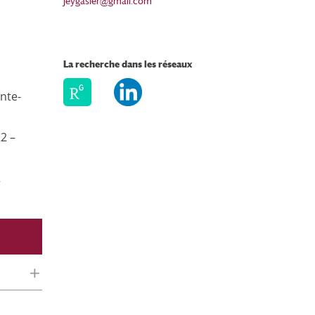
jeygasier@gmail.com
La recherche dans les réseaux
nte-
22 –
2