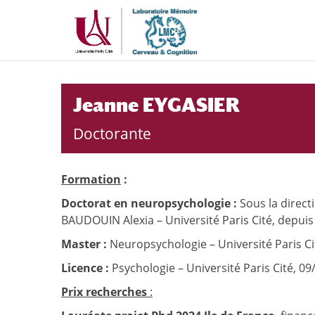
Aller
Aller
au
à
contenu
la
principal
navigation
Jeanne EYGASIER
Doctorante
Formation
:
Doctorat en neuropsychologie :
Sous la direc
BAUDOUIN Alexia – Université Paris Cité, depuis
Master :
Neuropsychologie – Université Paris Ci
Licence :
Psychologie – Université Paris Cité, 0
Prix recherches
: