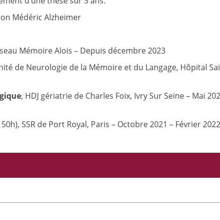
ement d’une thèse sur 3 ans.
ion Médéric Alzheimer
Réseau Mémoire Alois – Depuis décembre 2023
nité de Neurologie de la Mémoire et du Langage, Hôpital Sai
ogique
, HDJ gériatrie de Charles Foix, Ivry Sur Seine – Mai 20
150h), SSR de Port Royal, Paris – Octobre 2021 – Février 202