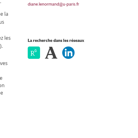
.
diane.lenormand@u-paris.fr
e la
us
z les
La recherche dans les réseaux
).
ives
me
ion
de