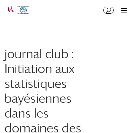
Aller
Aller
au
à
contenu
la
principal
navigation
journal club :
Initiation aux
statistiques
bayésiennes
dans les
domaines des