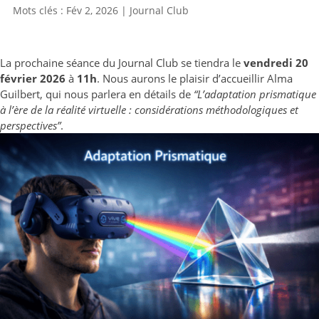
Fév 2, 2026
|
Journal Club
La prochaine séance du Journal Club se tiendra le
vendredi 20
février
2026
à
11h
. Nous aurons le plaisir d’accueillir Alma
Guilbert, qui nous parlera en détails de
“
L’adaptation prismatique
à l’ère de la réalité virtuelle : considérations méthodologiques et
perspectives”
.