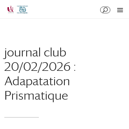
Aller
Aller
au
à
contenu
la
principal
navigation
journal club
20/02/2026 :
Adapatation
Prismatique