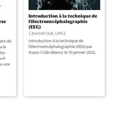
Introduction à la technique de
yse
l’électroencéphalographie
(EEG)
|
Journal Club
,
LMC2
Introduction à la technique de
rant de
l’électroencéphalographie (EEG) par
a le
Itsaso Colás-Blanco le 10 janvier 2022.
éta-
vril
ra une