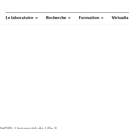
Le laboratoire
Recherche
Formation
Virtualia
(HDR). Université de Lille 3.