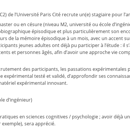
 de l’Université Paris Cité recrute un(e) stagiaire pour l’a
master ou en césure (niveau M2, université ou école d’ingén
obiographique épisodique et plus particulièrement son encod
teurs de la mémoire épisodique à un mois, avec un accent su
ticipants jeunes adultes ont déjà pu participer à l’étude : i
nts et personnes âgés, afin d’avoir une approche vie complè
crutement des participants, les passations expérimentales p
me expérimental testé et validé, d’approfondir ses connaiss
 matériel expérimental innovant.
le d’ingénieur)
tiques en sciences cognitives / psychologie ; avoir déjà un
 exemple), sera apprécié.