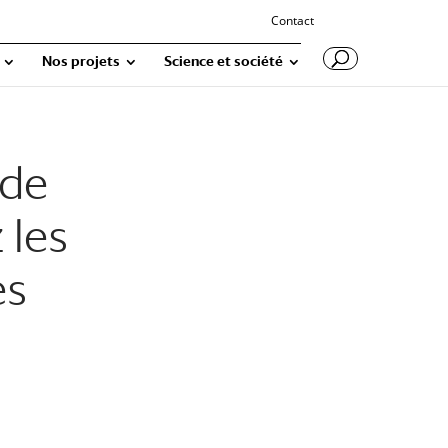
Contact
Nos projets
Science et société
 de
 les
es