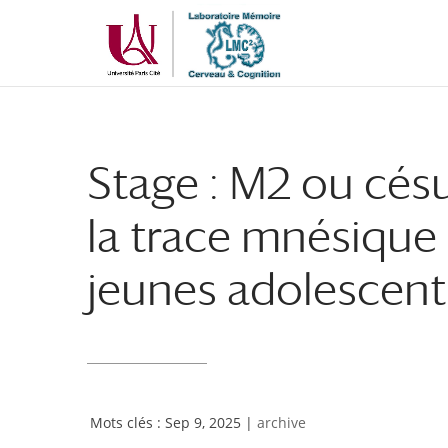
Aller
Aller
au
à
contenu
la
principal
navigation
Stage : M2 ou césu
la trace mnésique e
jeunes adolescent
Sep 9, 2025
|
archive